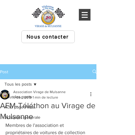
Nous contacter
Post
Tous les posts
Association Virage de Mulsanne
Tous les posts
9 déc. 2019
1 min de lecture
AFM-Téléthon au Virage de
Actu page Pilote
Mulsanne
Actualités générale
Membres de l'association et 
propriétaires de voitures de collection