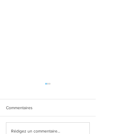
Commentaires
Expo Carrefour Market
Exposition Family
Rédigez un commentaire...