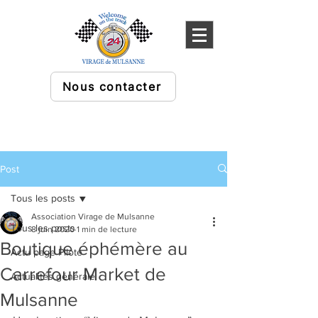
Nous contacter
Post
Tous les posts
Association Virage de Mulsanne
Tous les posts
8 juin 2020
1 min de lecture
Boutique éphémère au
Actu page Pilote
Carrefour Market de
Actualités générale
Mulsanne