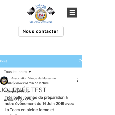
Nous contacter
Post
Tous les posts
Association Virage de Mulsanne
Tous les posts
2 juin 2019
1 min de lecture
JOURNÉE TEST
Actu page Pilote
Très belle journée de préparation à 
Actualités générale
notre événement du 14 Juin 2019 avec 
La Team en pleine forme et 