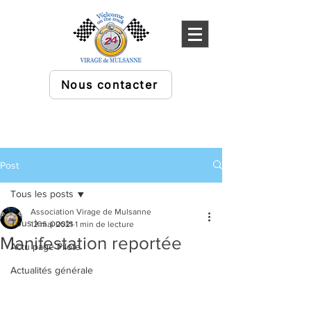
Nous contacter
Post
Tous les posts
Association Virage de Mulsanne
Tous les posts
12 mai 2021
1 min de lecture
Manifestation reportée
Actu page Pilote
Actualités générale