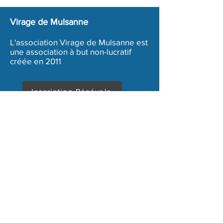
Virage de Mulsanne
L'association Virage de Mulsanne est
une association à but non-lucratif
créée en 2011
Inscription Bénévole
Conditions générales de ventes
Mentions légales
Copyright 2020 - Association Virage de Mulsanne