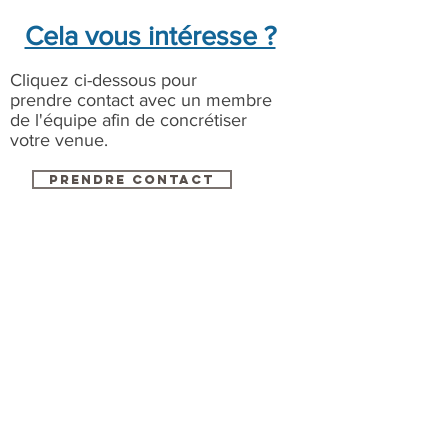
Cela vous intéresse ?
Cliquez ci-dessous pour
prendre contact avec un membre
de l'équipe afin de concrétiser
votre venue.
Prendre contact
Virage de Mulsanne
L'association Virage de Mulsanne est
une association à but non-lucratif
créée en 2011
Inscription Bénévole