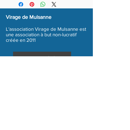
Virage de Mulsanne
L'association Virage de Mulsanne est
une association à but non-lucratif
créée en 2011
Inscription Bénévole
Conditions générales de ventes
Mentions légales
Copyright 2020 - Association Virage de Mulsanne